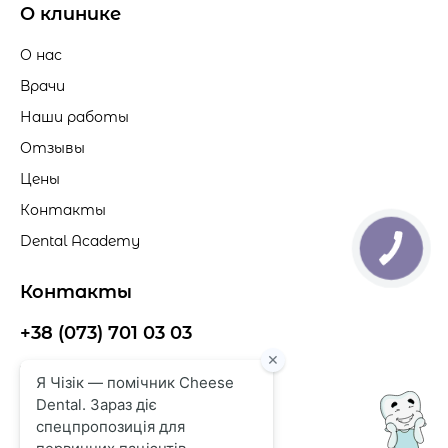
Ботулинотерапия
О клинике
Лазерная шлифовка/пилинг против морщин
Косметология премиум-уровня
О нас
Эрбиевый лазер
Врачи
Наши работы
Отзывы
Цены
Контакты
Dental Academy
Контакты
+38 (073) 701 03 03
cheesedent@gmail.com
г. Одесса, ул. Балковская, 137г