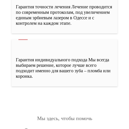
Обтурация двухканального зуба гутаперчивым
штифтом без пломбы (первичное
Гарантия точности лечения Лечение проводится
депульпирование)
по современным протоколам, под увеличением
единым эрбиевым лазером в Одессе и с
контролем на каждом этапе.
4000 грн
Обтурация трехканального зуба гутаперчивым
штифтом без пломбы (первичное
депульпирование)
Гарантия индивидуального подхода Мы всегда
5000 грн
выбираем решение, которое лучше всего
подходит именно для вашего зуба – пломба или
коронка.
Обтурация четырехканального зуба
гутаперчивым штифтом без пломбы
(первичное депульпирование)
6000 грн
Мы здесь, чтобы помочь
Перелечивание каналов (ретритмент)
одноканального зуба