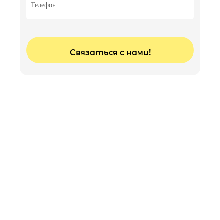
Пломбирование каналов — одноканального
зуба
1500 грн
Пломбирование каналов — двухканального
зуба
2000 грн
Пломбирование каналов — трехканального
зуба
2500 грн
Извлечение инструмента, штифта или вкладки
2000 грн