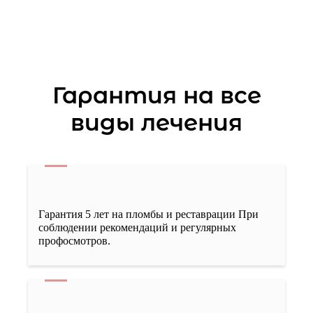
Специальное предложение
ПРОФЕССИОНАЛЬНАЯ ЧИСТКА ЗУБОВ
Скидка 50% в этом
2500-4000 грн
Гарантия на все
месяце
виды лечения
Временная обтурация (одно, двух,
трехкорневого зуба)
1500-2500 грн
Гарантия 5 лет на пломбы и реставрации При
Обтурация одноканального зуба гутаперчивым
соблюдении рекомендаций и регулярных
штифтом без пломбы (первичное
профосмотров.
депульпирование)
3000 грн