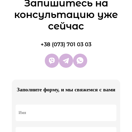
Запишитесь на
5000 грн
консультацию уже
сейчас
Перелечивание каналов (ретритмент)
двухканального зуба
+38 (073) 701 03 03
6000 грн
Перелечивание каналов (ретритмент)
трехканального зуба
7000 грн
Заполните форму, и мы свяжемся с вами
Перелечивание каналов (ретритмент)
четырехканального зуба
8000 грн