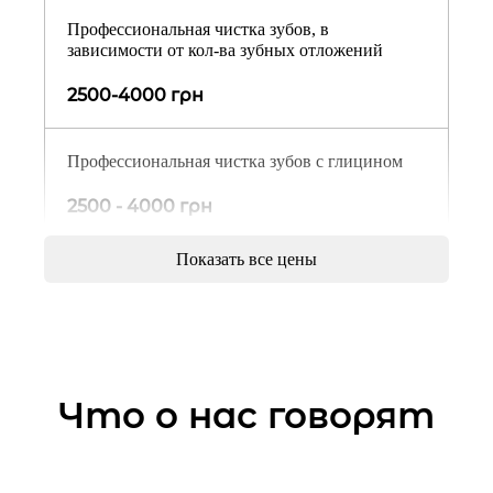
Профессиональная чистка зубов, в
зависимости от кол-ва зубных отложений
2500-4000 грн
Профессиональная чистка зубов с глицином
2500 - 4000 грн
Показать все цены
Установка временной пломбы
800 грн
Реставрация (пломба) постоянная
Что о нас говорят
фотополимерная, в зависимости от объёма
поражения
2500-4000 грн