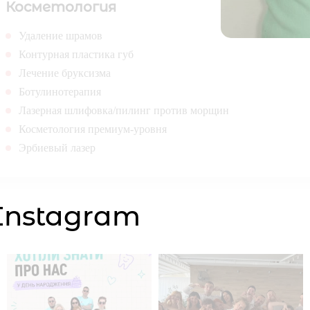
Косметология
Удаление шрамов
Контурная пластика губ
Лечение бруксизма
Ботулинотерапия
Лазерная шлифовка/пилинг против морщин
Косметология премиум-уровня
Эрбиевый лазер
Instagram