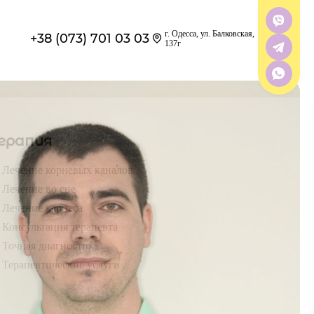
г. Одесса, ул. Балковская,
+38 (073) 701 03 03
137г
ерапия
Лечение корневых каналов
Лечение во сне
Лечение кариеса
Консультация терапевта
Точная диагностика
Терапевтические услуги