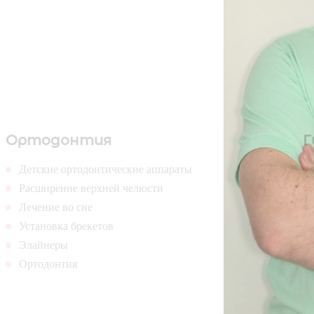
Ортодонтия
Г
Детские ортодонтические аппараты
Расширение верхней челюсти
Лечение во сне
Установка брекетов
Элайнеры
Ортодонтия