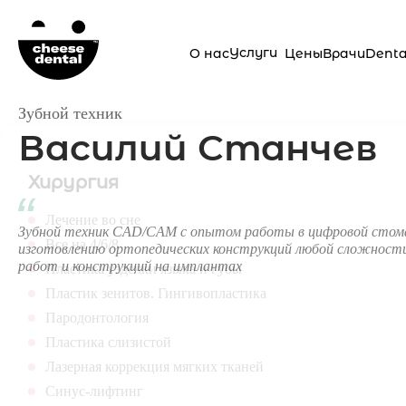
Услуги
О нас
Цены
Врачи
Dent
Зубной техник
Василий Станчев
Хирургия
Лечение во сне
Зубной техник CAD/CAM с опытом работы в цифровой стомат
Все на 4/6/8
изготовлению ортопедических конструкций любой сложности
работ и конструкций на имплантах
Пластика уздечки языка и губы
Пластик зенитов. Гингивопластика
Пародонтология
Пластика слизистой
Лазерная коррекция мягких тканей
Синус-лифтинг