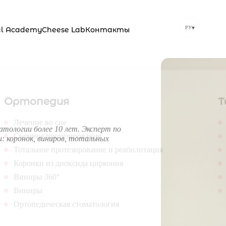
▾
РУ
al Academy
Cheese Lab
Контакты
Ортопедия
Т
Лечение во сне
ологии более 10 лет. Эксперт по
Съемное протезирование
: коронок, виниров, тотальных
Тотальное протезирование и реабилитация
Коронки из диоксида циркония
Виниры 360°
Виниры
Ортопедическая стоматология