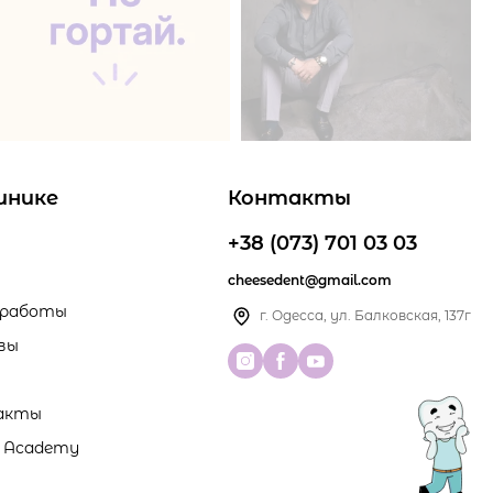
инике
Контакты
+38 (073) 701 03 03
cheesedent@gmail.com
 работы
г. Одесса, ул. Балковская, 137г
вы
акты
l Academy