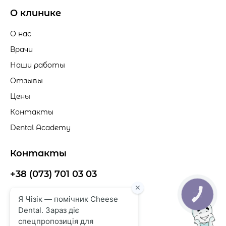
Ботулинотерапия
О клинике
Лазерная шлифовка/пилинг против морщин
Косметология премиум-уровня
О нас
Эрбиевый лазер
Врачи
Наши работы
Отзывы
Цены
Контакты
Dental Academy
Контакты
+38 (073) 701 03 03
cheesedent@gmail.com
КНОПКА
ЗВ'ЯЗКУ
г. Одесса, ул. Балковская, 137г