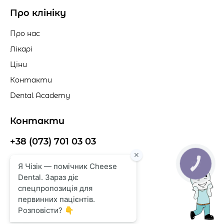
Ботулінотерапія
Про клініку
Лазерне шліфування/пілінг проти зморшок
Ербієвий лазер
Про нас
Косметологія преміум-рівня
Лікарі
Ціни
Контакти
Dental Academy
Контакти
+38 (073) 701 03 03
cheesedent@gmail.com
КНОПКА
ЗВ'ЯЗКУ
м. Одеса, вул. Балківська, 137г