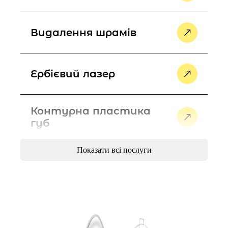
Видалення шрамів
Ербієвий лазер
Контурна пластика
губ
Показати всі послуги
Лазерне шліфування/
пілінг проти зморшок
Лікування бруксизму