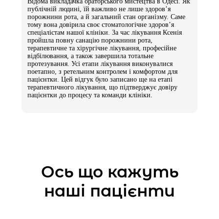
Відома викладачка ораторського мистецтва в Одесі. Як
Декольте
публічній людині, їй важливо не лише здоров’я
порожнини рота, а й загальний стан організму. Саме
3500 грн
тому вона довірила своє стоматологічне здоров’я
спеціалістам нашої клініки. За час лікування Ксенія
пройшла повну санацію порожнини рота,
терапевтичне та хірургічне лікування, професійне
Фракційне лазерне омоложення (шліфовка)
відбілювання, а також завершила тотальне
протезування. Усі етапи лікування виконувалися
поетапно, з ретельним контролем і комфортом для
-
пацієнтки. Цей відгук було записано ще на етапі
терапевтичного лікування, що підтверджує довіру
пацієнтки до процесу та команди клініки.
Обличчя
7000 грн
Шия
Ось що кажуть
4000 грн
наші пацієнти
Декольте