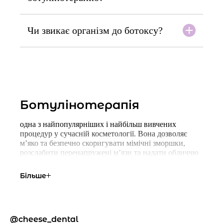
Чи звикає організм до ботоксу?
Ботулінотерапія
одна з найпопулярніших і найбільш вивчених
процедур у сучасній косметології. Вона дозволяє
мʼяко та безпечно скоригувати мімічні зморшки,
розслабити перенапружені мʼязи та надати обличчю
більш свіжого, відпочилого вигляду. Процедура не
потребує хірургічного втручання, тривалого
Більше
відновлення чи складної підготовки, що робить її
зручною для активних людей.
Головна перевага ботулінотерапії — контрольований
і прогнозований результат. Препарат діє локально,
cheese_dental