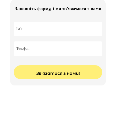
Верхня або нижня повіка
Заповніть форму, і ми зв'яжемося з вами
2000 грн
Кисті рук
3000 грн
Розтяжки / шрами
-
Зона 10* 10
2300 грн
Зона менше 10*10