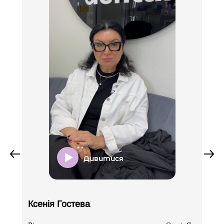
Лікування гіпергідроза (пахви)
250$ за курсом НБУ
Фракційний лазерний пілінг
-
Обличчя
6000 грн
Дивитися
Шия
3500 грн
Ксенія Гостева