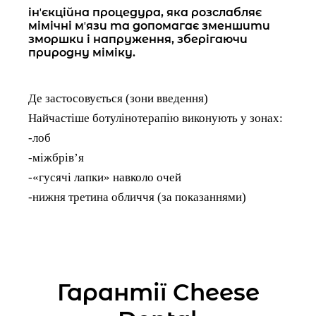
інʼєкційна процедура, яка розслабляє
мімічні мʼязи та допомагає зменшити
зморшки і напруження, зберігаючи
природну міміку.
Де застосовується (зони введення)
Найчастіше ботулінотерапію виконують у зонах:
-лоб
-міжбрівʼя
-«гусячі лапки» навколо очей
-нижня третина обличчя (за показаннями)
Гарантії Cheese