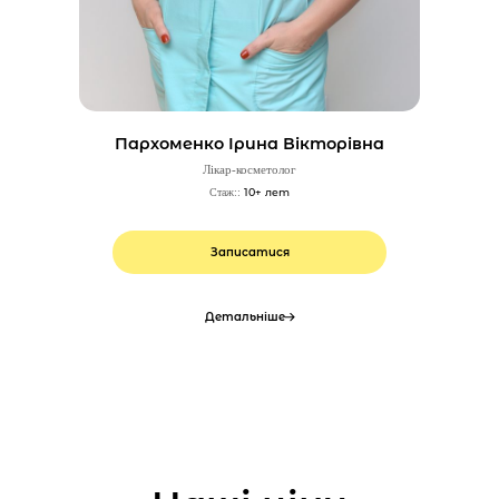
Пархоменко Ірина Вікторівна
Лікар-косметолог
10+ лет
Стаж::
Записатися
Детальніше