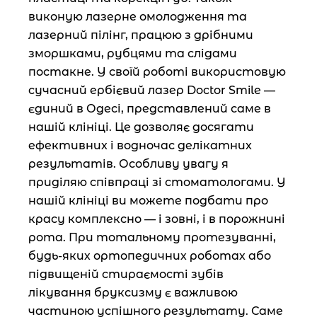
виконую лазерне омолодження та
лазерний пілінг, працюю з дрібними
зморшками, рубцями та слідами
постакне. У своїй роботі використовую
сучасний ербієвий лазер Doctor Smile —
єдиний в Одесі, представлений саме в
нашій клініці. Це дозволяє досягати
ефективних і водночас делікатних
результатів. Особливу увагу я
приділяю співпраці зі стоматологами. У
нашій клініці ви можете подбати про
красу комплексно — і зовні, і в порожнині
рота. При тотальному протезуванні,
будь-яких ортопедичних роботах або
підвищеній стираємості зубів
лікування бруксизму є важливою
частиною успішного результату. Саме