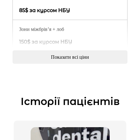
85$ за курсом НБУ
Зони міжбрів’я + лоб
150$ за курсом НБУ
Показати всі ціни
Зони міжбрів’я + лоб + очі
220$ за курсом НБУ
Шия ( платизма)
Історії пацієнтів
150$ за курсом НБУ
Full face
400$ за курсом НБУ