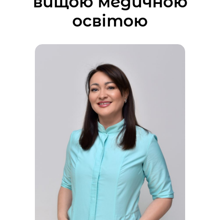
вищою медичною
освітою