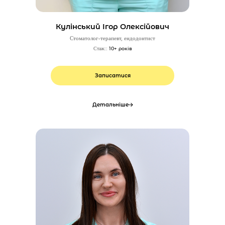
Кулінський Ігор Олексійович
Стоматолог-терапевт, ендодонтист
10+ років
Стаж::
Записатися
Детальніше