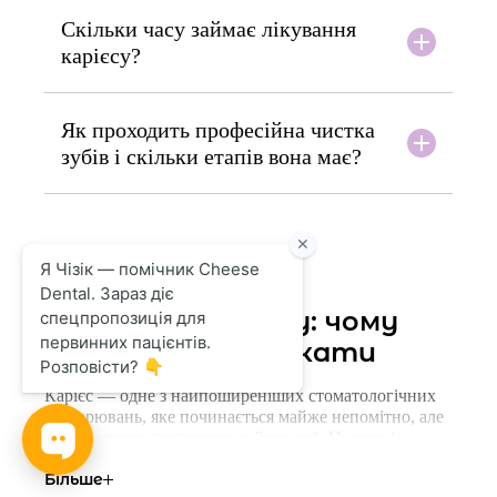
Скільки часу займає лікування
карієсу?
Як проходить професійна чистка
зубів і скільки етапів вона має?
Лікування карієсу: чому
важливо не зволікати
Карієс — одне з найпоширеніших стоматологічних
захворювань, яке починається майже непомітно, але
без лікування поступово руйнує зуб. На ранніх
етапах карієс може не викликати болю, однак з
Більше
часом ураження поглиблюється, що може призвести