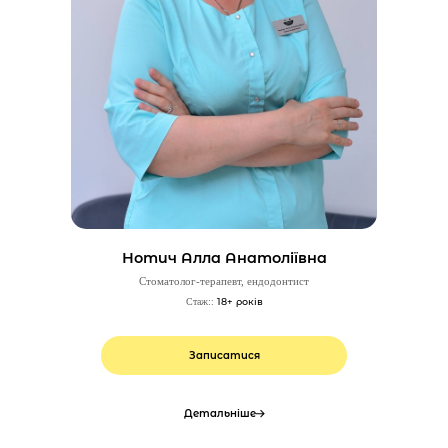
Нотич Алла Анатоліївна
Стоматолог-терапевт, ендодонтист
18+ років
Стаж::
Записатися
Детальніше