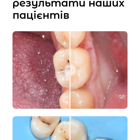
результати наших
Лікування кореневих
каналів
пацієнтів