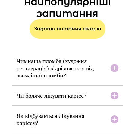
найпопулярніші
запитання
Задати питання лікарю
Чимнаша пломба (художня
реставрація) відрізняється від
звичайної пломби?
Чи боляче лікувати карієс?
Як відбувається лікування
карієсу?