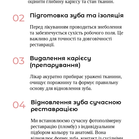
оцінити глибину карієсу та стан тканин.
02
Підготовка зуба та ізоляція
Перед лікуванням проводиться знеболення
та забезпечується сухість робочого поля. Це
важливо для точності та довговічності
реставрації.
03
Видалення карієсу
(препарування)
Лікар акуратно прибирає уражені тканини,
очищує порожнину та формує правильну
основу для відновлення зуба.
04
Відновлення зуба сучасною
реставрацією
Ми встановлюємо сучасну фотополімерну
реставрацію (пломбу) з індивідуальним
підбором кольору та анатомії. Вона
відновлює форму зуба, контакт із сусідніми