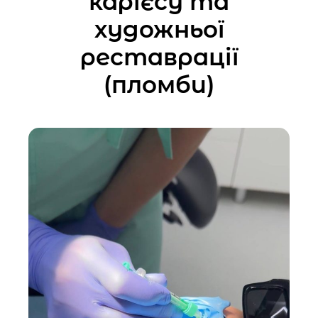
карієсу та
художньої
реставрації
(пломби)