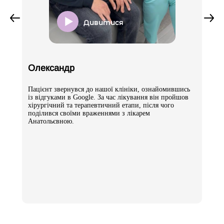
депульпування)
Дивитися
3000 грн
Обтурація двоканального зуба гутаперчим
штифтом без пломби (первинне
Олександр
депульпування)
Пацієнт звернувся до нашої клініки, ознайомившись
4000 грн
із відгуками в Google. За час лікування він пройшов
хірургічний та терапевтичний етапи, після чого
поділився своїми враженнями з лікарем
Анатольєвною.
Обтурація триканального зуба гутаперчим
штифтом без пломби (первинне
депульпування)
5000 грн
Обтурація чотириканального зуба гутаперчим
штифтом без пломби (первинне
депульпування)