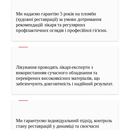
чотириканального зуба
Ми надаємо гарантію 5 років на пломби
8000 грн
(художні реставрації) за умови дотримання
рекомендацій лікаря та регулярних
профілактичних оглядів і професійної гігієни.
Пломбування каналів – одноканального зуба
1500 грн
Пломбування каналів – двоканального зуба
Лікування проводять лікарі-експерти з
використанням сучасного обладнання та
2000 грн
перевірених високоякісних матеріалів, що
забезпечують довговічність і надійний результат.
Пломбування каналів – трьохканального зуба
2500 грн
Вилучення інструменту, штифта або вкладки
Ми гарантуємо індивідуальний підхід, контроль
стану реставрацій у динаміці та своєчасні