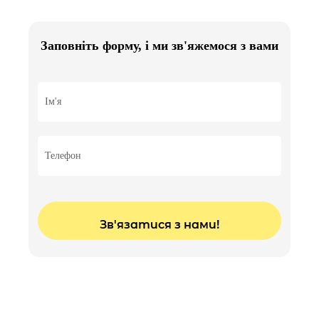
Лікування з мікроскопом
Заповніть форму, і ми зв'яжемося з вами
3000 грн
Діагностика під мікроскопом або бінокулярами
750 грн
Встановлення скайсу
2500 грн
Лікування уві сні 1 година
150$ курсу НБУ
Відбілювання лампою/лазером