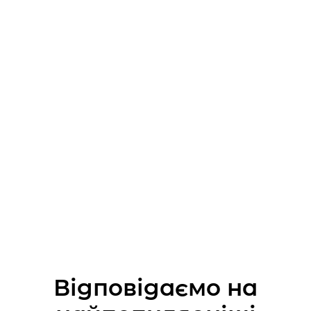
7000 грн
Відбілювання повний цикл (чистка, клінічне
відбілювання, капи, домашнє відбілювання)
600 $ по курсу НБУ
Лікування під закисом азоту
2500 грн в годину
Відповідаємо на