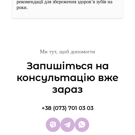
рекомендації для збереження здоров’я зубів на
2000 грн
роки.
Накладення коффердаму
400 грн
Білд-ап (нарощування культі зуба перед
Ми тут, щоб допомогти
протезуванням)
Запишіться на
2500 грн
консультацію вже
зараз
Проведення анестезії
400 грн
+38 (073) 701 03 03
Лікування ICON
4000 грн