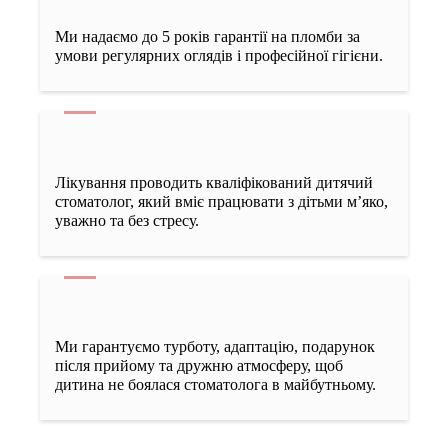
5000 грн
Ми надаємо до 5 років гарантії на пломби за
умови регулярних оглядів і професійної гігієни.
Постійна обтурація чотириканального зуба зі
сформованими верхівками
6000 грн
Лікування проводить кваліфікований дитячий
Пломбування каналів – одноканального зуба
стоматолог, який вміє працювати з дітьми м’яко,
уважно та без стресу.
1500 грн
Пломбування каналів – двоканального зуба
2000 грн
Ми гарантуємо турботу, адаптацію, подарунок
після прийому та дружню атмосферу, щоб
дитина не боялася стоматолога в майбутньому.
Пломбування каналів – триканального зуба
2500 грн