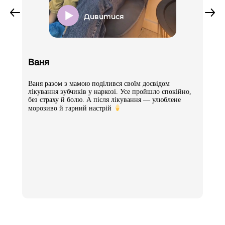
200 грн
Дивитися
Тимчасова пломба
Ваня
800 грн
Ваня разом з мамою поділився своїм досвідом
лікування зубчиків у наркозі. Усе пройшло спокійно,
Тимчасове пломбування каналів
без страху й болю. А після лікування — улюблене
морозиво й гарний настрій
-
– молочного зуба
1000 грн
– Постійного зуба
1500 грн