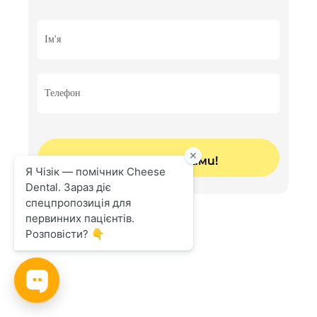
– молочний зуб
1500 грн
Відновленя зуба стандартною металевою
коронокою для молочних зубів
2500 грн
Встановлення склоіномірної пломби
1200 грн
Ендодонтичне лікування молочного зуба
2000 грн
Накладення девіталізуючої пасти