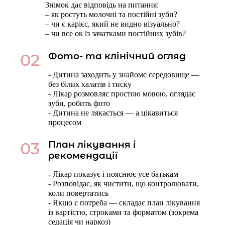
Знімок дає відповідь на питання:
– як ростуть молочні та постійні зуби?
– чи є карієс, який не видно візуально?
– чи все ок із зачатками постійних зубів?
02
Фото- та клінічний огляд
- Дитина заходить у знайоме середовище —
без білих халатів і тиску
- Лікар розмовляє простою мовою, оглядає
зуби, робить фото
- Дитина не лякається — а цікавиться
процесом
03
План лікування і
рекомендації
- Лікар показує і пояснює усе батькам
- Розповідає, як чистити, що контролювати,
коли повертатись
- Якщо є потреба — складає план лікування
із вартістю, строками та форматом (зокрема
седація чи наркоз)