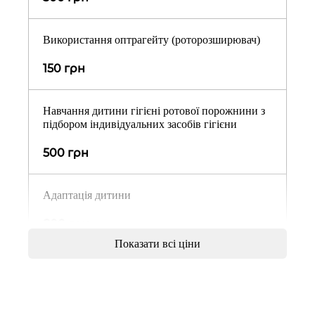
Використання оптрагейту (роторозширювач)
150 грн
Навчання дитини гігієні ротової порожнини з
підбором індивідуальних засобів гігієни
500 грн
Адаптація дитини
800 грн
Показати всі ціни
Професійна гігієна порожнини рота:
в залежносіті ввід прикусу