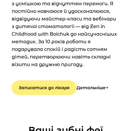
з усмішкою та відчуттям перемоги. Я
постійно навчаюся й удосконалююся,
відвідуючи майстер-класи та вебінари
з дитячої стоматології — від Zen in
Childhood with Boichuk до найсучасніших
методик. За 10 років роботи я
подарувала спокій і радість сотням
дітей, перетворюючи навіть складні
візити на дружню пригоду.
Записатися до лікаря
Детальніше
Ваші зубні феї