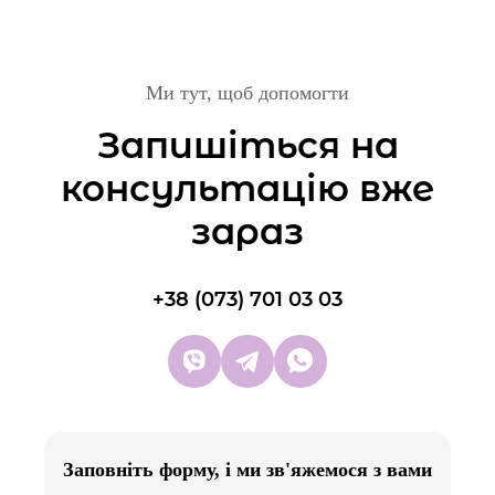
Реставрація молочного зуба (фотополімерна)
Ми тут, щоб допомогти
1500-3000 грн
Запишіться на
Реставрація постійного зуба (фотополімер)
консультацію вже
2000-4000 грн
зараз
Герметизація фісур:
+38 (073) 701 03 03
-
– постійний зуб
2000 грн
Заповніть форму, і ми зв'яжемося з вами