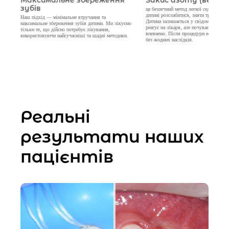
це безпечний метод легкої седації, який допомагає
Для об’ємного або складного лікуван
дитині розслабитися, зняти тривожність і страх.
застосовуємо медикаментозний сон.
Дитина залишається у свідомості, дихає самостійно,
Процедура проводиться під контролем
ємо
реагує на лікаря, але почувається спокійно та
анестезіолога з понад 30-річним досвід
впевнено. Після процедури ефект минає швидко,
використанням сучасного обладнання т
и.
без жодних наслідків.
моніторингу стану дитини.
Це дозволяє провести лікування якісн
візит і без стресу.
Реальні
результати наших
пацієнтів