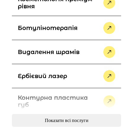
рівня
Ботулінотерапія
Видалення шрамів
Ербієвий лазер
Контурна пластика
губ
Показати всі послуги
Лазерне шліфування/
пілінг проти зморшок