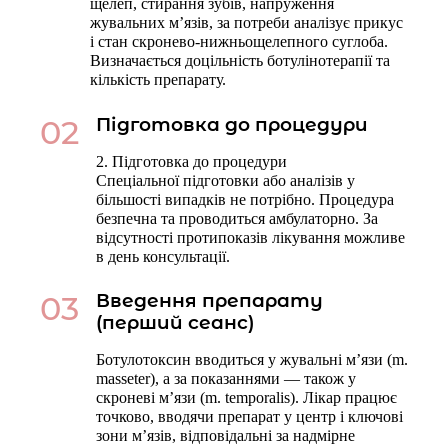
щелеп, стирання зубів, напруження
жувальних м’язів, за потреби аналізує прикус
і стан скронево-нижньощелепного суглоба.
Визначається доцільність ботулінотерапії та
кількість препарату.
02
Підготовка до процедури
2. Підготовка до процедури
Спеціальної підготовки або аналізів у
більшості випадків не потрібно. Процедура
безпечна та проводиться амбулаторно. За
відсутності протипоказів лікування можливе
в день консультації.
03
Введення препарату
(перший сеанс)
Ботулотоксин вводиться у жувальні м’язи (m.
masseter), а за показаннями — також у
скроневі м’язи (m. temporalis). Лікар працює
точково, вводячи препарат у центр і ключові
зони м’язів, відповідальні за надмірне