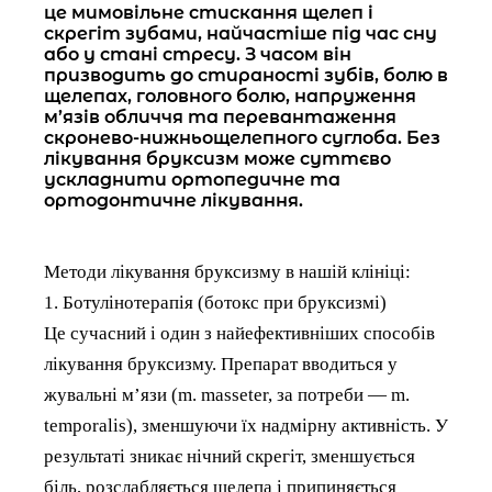
це мимовільне стискання щелеп і
скрегіт зубами, найчастіше під час сну
або у стані стресу. З часом він
призводить до стираності зубів, болю в
щелепах, головного болю, напруження
м’язів обличчя та перевантаження
скронево-нижньощелепного суглоба. Без
лікування бруксизм може суттєво
ускладнити ортопедичне та
ортодонтичне лікування.
Методи лікування бруксизму в нашій клініці:
1. Ботулінотерапія (ботокс при бруксизмі)
Це сучасний і один з найефективніших способів
лікування бруксизму. Препарат вводиться у
жувальні м’язи (m. masseter, за потреби — m.
temporalis), зменшуючи їх надмірну активність. У
результаті зникає нічний скрегіт, зменшується
біль, розслабляється щелепа і припиняється