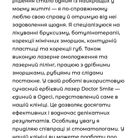
рішення стало одним із найкращих у
моєму житті — я по-справжньому
люблю свою справу й отримую від неї
задоволення щодня. Я спеціалізуюся на
лікуванні бруксизму, ботулінотерапії,
корекції мімічних зморшок, контурній
пластиці та корекції губ. Також
виконую лазерне омолодження та
лазерний пілінг, працюю з дрібними
зморшками, рубцями та слідами
постакне. У своїй роботі використовую
сучасний ербієвий лазер Doctor Smile —
єдиний в Одесі, представлений саме в
нашій клініці. Це дозволяє досягати
ефективних і водночас делікатних
результатів. Особливу увагу я
приділяю співпраці зі стоматологами. У
нашій клініці ви можете подбати про