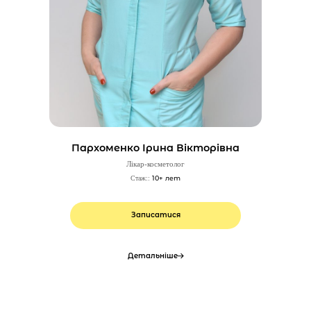
Пархоменко Ірина Вікторівна
Лікар-косметолог
10+ лет
Стаж::
Записатися
Детальніше