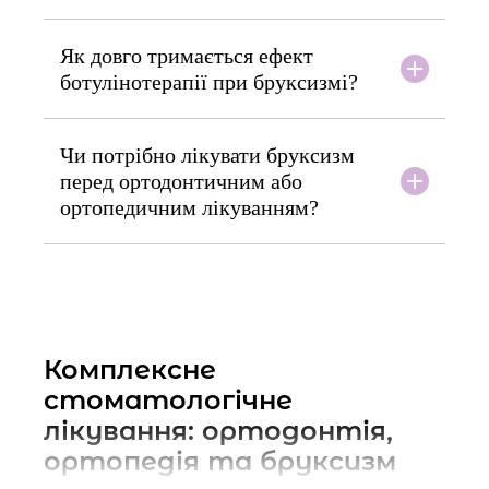
2300 грн
Як довго тримається ефект
Зона менше 10*10
ботулінотерапії при бруксизмі?
1500 грн
Чи потрібно лікувати бруксизм
перед ортодонтичним або
ортопедичним лікуванням?
Комплексне
стоматологічне
лікування: ортодонтія,
ортопедія та бруксизм