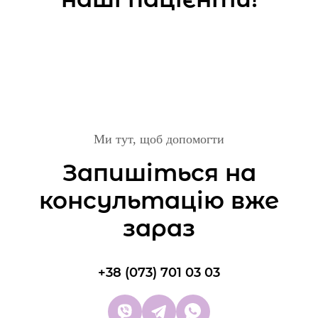
Full face
400$ за курсом НБУ
Лікування гіпергідроза (пахви)
250$ за курсом НБУ
Ми тут, щоб допомогти
Запишіться на
Фракційний лазерний пілінг
консультацію вже
-
зараз
Обличчя
6000 грн
+38 (073) 701 03 03
Шия