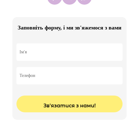
3500 грн
Заповніть форму, і ми зв'яжемося з вами
Декольте
3500 грн
Фракційне лазерне омоложення (шліфовка)
-
Обличчя
7000 грн
Шия
4000 грн