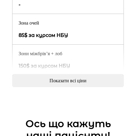
-
Зона очей
85$ за курсом НБУ
Зони міжбрів’я + лоб
150$ за курсом НБУ
Показати всі ціни
Зони міжбрів’я + лоб + очі
220$ за курсом НБУ
Шия ( платизма)
Ось що кажуть
150$ за курсом НБУ
наші пацієнти!