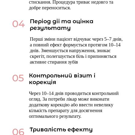
стискання. Процедура триває недовго та
добре переноситься.
04
Період дії та оцінка
результату
Перші зміни пацієнт відчуває через 5–7 днів,
а повний ефект формується протягом 10–14
днів. Зменшується напруження, зникає
скрегіт, полегшується біль і припиняється
активне стирання зубів
05
Контрольний візит і
корекція
Через 10–14 днів проводиться контрольний
огляд. За потреби лікар може виконати
додаткову корекцію або ввести невелику
кількість препарату для досягнення
оптимального результату.
06
Тривалість ефекту