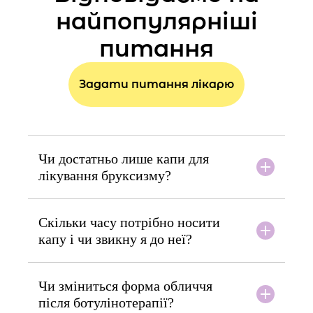
Періорбітальна зона (навколо очей)
найпопулярніші
3500 грн
питання
Верхня або нижня повіка
Задати питання лікарю
2000 грн
Кисті рук
Чи достатньо лише капи для
3000 грн
лікування бруксизму?
Розтяжки / шрами
Скільки часу потрібно носити
капу і чи звикну я до неї?
-
Чи зміниться форма обличчя
Зона 10* 10
після ботулінотерапії?