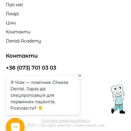
Ербієвий лазер
Про нас
Косметологія преміум-рівня
Лікарі
Ціни
Контакти
Dental Academy
Контакти
+38 (073) 701 03 03
cheesedent@gmail.com
м. Одеса, вул. Балківська, 137г
Політика конфіденційності
2026 © All rights reserved | cheese-dental.com